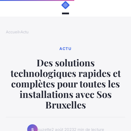
Accueil
›
Actu
ACTU
Des solutions
technologiques rapides et
complètes pour toutes les
installations avec Sos
Bruxelles
suzette
2 août 2023
2 min de lecture
S