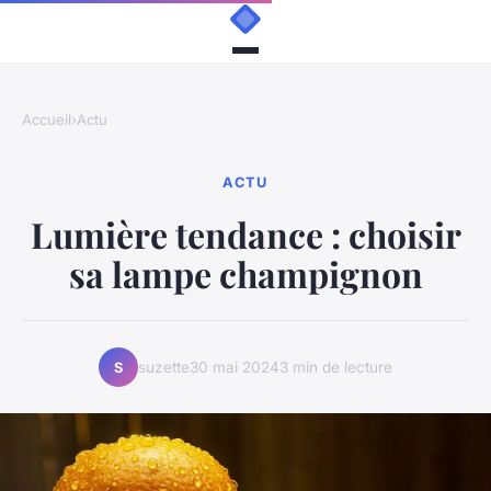
Accueil
›
Actu
ACTU
Lumière tendance : choisir
sa lampe champignon
suzette
30 mai 2024
3 min de lecture
S